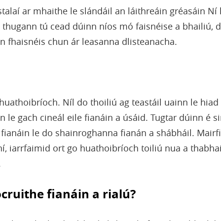
stalaí ar mhaithe le slándáil an láithreáin gréasáin N
ugann tú cead dúinn níos mó faisnéise a bhailiú, dé
n fhaisnéis chun ár leasanna dlisteanacha.
uathoibríoch. Níl do thoiliú ag teastáil uainn le hiad 
nn le gach cineál eile fianáin a úsáid. Tugtar dúinn é 
 fianáin le do shainroghanna fianán a shábháil. Mairf
í, iarrfaimid ort go huathoibríoch toiliú nua a thabhai
.
ocruithe fianáin a rialú?