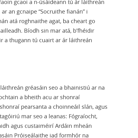
 faoin gcaoi a n-úsáideann tú ár láithreán
 ar an gcnaipe “Socruithe fianán” i
án atá roghnaithe agat, ba cheart go
illeadh. Bíodh sin mar atá, b’fhéidir
r a thugann tú cuairt ar ár láithreán
láithreán gréasáin seo a bhainistiú ar na
rochtain a bheith acu ar shonraí
shonraí pearsanta a choinneáil slán, agus
tagóiriú mar seo a leanas: Fógraíocht,
aidh agus custaiméirí Ardáin mheán
éasáin Próiseálaithe iad formhór na