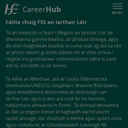
Hub
Career
MENU
HSE
Fáilte chuig FSS an Iarthair Láir
Career
Tá an meascán is fearr i Réigiún an Iarthair Láir de
Hub
dheiseanna gairme beatha, de phobail bheoga, agus
de shárchaighdeán beatha. Is cuma más ag dul sa tóir
ar phost sásúil i gcúram sláinte nó ar thús úrnua i
réigiún ina gcothaítear cothromaíocht oibre is saoil
atá tú, tiocfaidh tú air anseo.
Tá Aillte an Mhothair, atá ar Liosta Oidhreachta
Domhanda UNESCO, Geopháirc Bhoirne fhíorálainn,
agus imeallbhord dochreidte an Atlantaigh san
Iarthar Láir agus is ann atá cuid de na hiontais
nádúrtha is aitheanta in Éirinn. Tá iliomad deiseanna
ar fáil sa réigiún freisin le haghaidh eachtraíocht
taobh amuigh, idir shiúlóidí scéimhe agus spóirt uisce
agus rothaíocht ar Ghlasbhealach Luimnigh 40