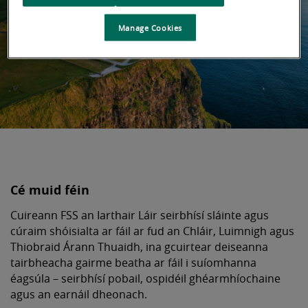
Manage Cookies
Cé muid féin
Cuireann FSS an Iarthair Láir seirbhísí sláinte agus
cúraim shóisialta ar fáil ar fud an Chláir, Luimnigh agus
Thiobraid Árann Thuaidh, ina gcuirtear deiseanna
tairbheacha gairme beatha ar fáil i suíomhanna
éagsúla – seirbhísí pobail, ospidéil ghéarmhíochaine
agus an earnáil dheonach.