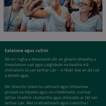
Ealaíona agus cultúr
Níl ort rogha a dhéanamh idir an ghairm bheatha a
theastaíonn uait agus caighdeán na beatha má
chónaíonn tú san Iarthar Láir – is féidir leat an dá rud
a bheith agat.
Idir bheocht shaol na cathrach agus mheanma
phobail na mbailte agus na sráidbhailte, cuirtear
láthair shaibhir chultúrtha agus shóisialta ar fáil san
Iarthar Láir. Mol cruthaitheach agus cultúrtha í