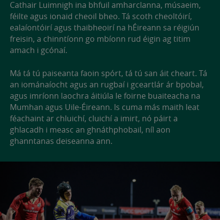
Cathair Luimnigh ina bhfuil amharclanna, músaeim,
féilte agus ionaid cheoil bheo. Tá scoth cheoltóirí,
ealaíontóirí agus thaibheoirí na hÉireann sa réigiún
freisin, a chinntíonn go mbíonn rud éigin ag titim
amach i gcónaí.
Má tá tú paiseanta faoin spórt, tá tú san áit cheart. Tá
an iománaíocht agus an rugbaí i gceartlár ár bpobal,
agus imríonn laochra áitiúla le foirne buaiteacha na
Mumhan agus Uile-Éireann. Is cuma más maith leat
féachaint ar chluichí, cluichí a imirt, nó páirt a
ghlacadh i measc an ghnáthphobail, níl aon
ghanntanas deiseanna ann.