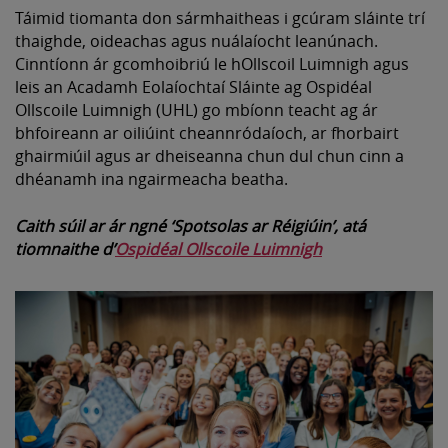
Táimid tiomanta don sármhaitheas i gcúram sláinte trí
thaighde, oideachas agus nuálaíocht leanúnach.
Cinntíonn ár gcomhoibriú le hOllscoil Luimnigh agus
leis an Acadamh Eolaíochtaí Sláinte ag Ospidéal
Ollscoile Luimnigh (UHL) go mbíonn teacht ag ár
bhfoireann ar oiliúint cheannródaíoch, ar fhorbairt
ghairmiúil agus ar dheiseanna chun dul chun cinn a
dhéanamh ina ngairmeacha beatha.
Caith súil ar ár ngné ‘Spotsolas ar Réigiúin’, atá
tiomnaithe d’
Ospidéal Ollscoile Luimnigh