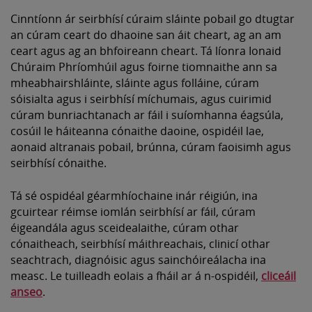
Cinntíonn ár seirbhísí cúraim sláinte pobail go dtugtar
an cúram ceart do dhaoine san áit cheart, ag an am
ceart agus ag an bhfoireann cheart. Tá líonra Ionaid
Chúraim Phríomhúil agus foirne tiomnaithe ann sa
mheabhairshláinte, sláinte agus folláine, cúram
sóisialta agus i seirbhísí míchumais, agus cuirimid
cúram bunriachtanach ar fáil i suíomhanna éagsúla,
cosúil le háiteanna cónaithe daoine, ospidéil lae,
aonaid altranais pobail, brúnna, cúram faoisimh agus
seirbhísí cónaithe.
Tá sé ospidéal géarmhíochaine inár réigiún, ina
gcuirtear réimse iomlán seirbhísí ar fáil, cúram
éigeandála agus sceidealaithe, cúram othar
cónaitheach, seirbhísí máithreachais, clinicí othar
seachtrach, diagnóisic agus sainchóireálacha ina
measc. Le tuilleadh eolais a fháil ar á n-ospidéil,
cliceáil
anseo
.