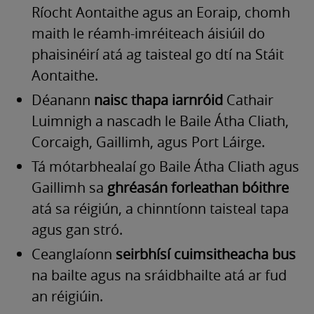
Ríocht Aontaithe agus an Eoraip, chomh
maith le réamh-imréiteach áisiúil do
phaisinéirí atá ag taisteal go dtí na Stáit
Aontaithe.
Déanann
naisc thapa iarnróid
Cathair
Luimnigh a nascadh le Baile Átha Cliath,
Corcaigh, Gaillimh, agus Port Láirge.
Tá mótarbhealaí go Baile Átha Cliath agus
Gaillimh sa
ghréasán forleathan bóithre
atá sa réigiún, a chinntíonn taisteal tapa
agus gan stró.
Ceanglaíonn
seirbhísí cuimsitheacha bus
na bailte agus na sráidbhailte atá ar fud
an réigiúin.