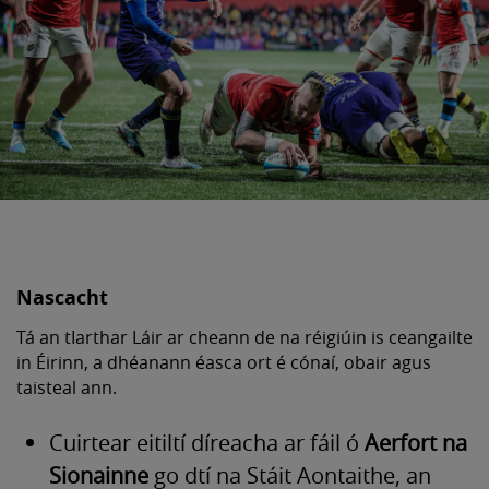
Nascacht
Tá an tIarthar Láir ar cheann de na réigiúin is ceangailte
in Éirinn, a dhéanann éasca ort é cónaí, obair agus
taisteal ann.
Cuirtear eitiltí díreacha ar fáil ó
Aerfort na
Sionainne
go dtí na Stáit Aontaithe, an