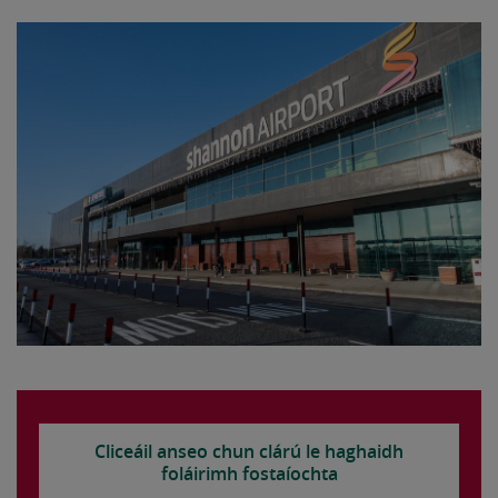
Cliceáil anseo chun clárú le haghaidh
foláirimh fostaíochta