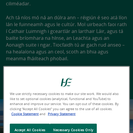
ciliméadar.
Ach tá níos mó ná an dúlra ann – réigiún é seo atá líon
lán le fuinneamh agus le cultúr. Mol uirbeach faoi rath
í Cathair Luimnigh i gceartlár an Iarthair Láir, agus tá
bailte bríomhara na hInse, an Leachta agus an
Aonaigh suite i ngar. Tiocfaidh tú ar gach rud anseo –
na healaíona agus an ceol, scoth an bhia agus
meanma fháilteach phobail.
Cuardaigh folúntais reatha i HSE an Mheán-
Iarthair
We use strictly necessary cookies to make our site work. We would also
like to set optional cookies (analytical, functional and YouTube) to
enhance and improve our service. You can opt-out of these cookies. By
clicking “Accept All Cookies” you can agree to the use of all cookies.
Cookie Statement
and
Privacy Statement
Accept All Cookies
Necessary Cookies Only