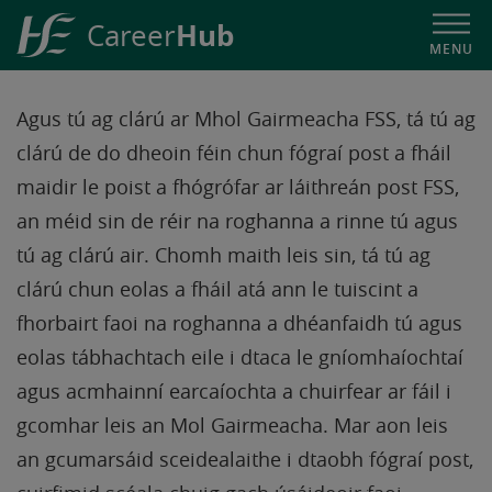
Hub
Career
MENU
Téarmaí Seirbhíse Mhol Gairmeacha FSS
HSE
Career
Agus tú ag clárú ar Mhol Gairmeacha FSS, tá tú ag
Hub
clárú de do dheoin féin chun fógraí post a fháil
maidir le poist a fhógrófar ar láithreán post FSS,
an méid sin de réir na roghanna a rinne tú agus
tú ag clárú air. Chomh maith leis sin, tá tú ag
clárú chun eolas a fháil atá ann le tuiscint a
fhorbairt faoi na roghanna a dhéanfaidh tú agus
eolas tábhachtach eile i dtaca le gníomhaíochtaí
agus acmhainní earcaíochta a chuirfear ar fáil i
gcomhar leis an Mol Gairmeacha. Mar aon leis
an gcumarsáid sceidealaithe i dtaobh fógraí post,