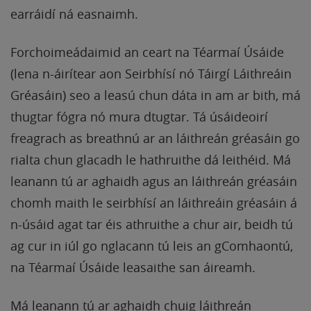
earráidí ná easnaimh.
Forchoimeádaimid an ceart na Téarmaí Úsáide
(lena n-áirítear aon Seirbhísí nó Táirgí Láithreáin
Gréasáin) seo a leasú chun dáta in am ar bith, má
thugtar fógra nó mura dtugtar. Tá úsáideoirí
freagrach as breathnú ar an láithreán gréasáin go
rialta chun glacadh le hathruithe dá leithéid. Má
leanann tú ar aghaidh agus an láithreán gréasáin
chomh maith le seirbhísí an láithreáin gréasáin á
n-úsáid agat tar éis athruithe a chur air, beidh tú
ag cur in iúl go nglacann tú leis an gComhaontú,
na Téarmaí Úsáide leasaithe san áireamh.
Má leanann tú ar aghaidh chuig láithreán