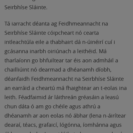
Seirbhíse Sláinte.
Tá iarracht déanta ag Feidhmeannacht na
Seirbhíse Sláinte cóipcheart nó cearta
intleachtúla eile a thabhairt dá n-úinéirí cuí i
gcásanna inarbh oiriúnach a leithéid. Má
tharlaíonn go bhfuiltear tar éis aon admháil a
chailliúint nó dearmad a dhéanamh díobh,
déanfaidh Feidhmeannacht na Seirbhíse Sláinte
an earráid a cheartú má fhaightear an t-eolas ina
leith. Féadfaimid ár láithreán gréasáin a leasú
chun dáta ó am go chéile agus athrú a
dhéanamh ar aon eolas nó ábhar (lena n-áirítear
dearaí, téacs, grafaicí, lógónna, íomhánna agus