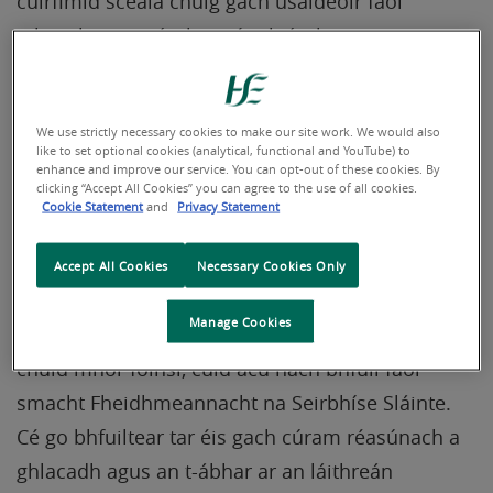
cuirfimid scéala chuig gach úsáideoir faoi
athruithe eagraíochta nó oibríochta a
d’fhéadfadh tionchar a imirt ar thorthaí na
roghanna atá déanta agat de réir mar a bheidh
We use strictly necessary cookies to make our site work. We would also
oiriúnach bunaithe ar na roghanna atá déanta
like to set optional cookies (analytical, functional and YouTube) to
agat. Is féidir na roghanna seo a athrú am ar bith
enhance and improve our service. You can opt-out of these cookies. By
clicking “Accept All Cookies” you can agree to the use of all cookies.
ach dul isteach ar an gcóras arís, na roghanna a
Cookie Statement
and
Privacy Statement
athrú agus iad a shábháil.
Accept All Cookies
Necessary Cookies Only
Tá an t-eolas ar fad atá ar fáil ar láithreán
Manage Cookies
gréasáin Mhol Gairmeacha FSS curtha le chéile ó
chuid mhór foinsí, cuid acu nach bhfuil faoi
smacht Fheidhmeannacht na Seirbhíse Sláinte.
Cé go bhfuiltear tar éis gach cúram réasúnach a
ghlacadh agus an t-ábhar ar an láithreán