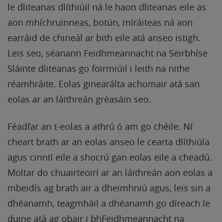
le dliteanas dlíthiúil ná le haon dliteanas eile as
aon mhíchruinneas, botún, míráiteas ná aon
earráid de chineál ar bith eile atá anseo istigh.
Leis seo, séanann Feidhmeannacht na Seirbhíse
Sláinte dliteanas go foirmiúil i leith na nithe
réamhráite. Eolas ginearálta achomair atá san
eolas ar an láithreán gréasáin seo.
Féadfar an t-eolas a athrú ó am go chéile. Ní
cheart brath ar an eolas anseo le cearta dlíthiúla
agus cinntí eile a shocrú gan eolas eile a cheadú.
Moltar do chuairteoirí ar an láithreán aon eolas a
mbeidís ag brath air a dheimhniú agus, leis sin a
dhéanamh, teagmháil a dhéanamh go díreach le
duine atá ag obair i bhFeidhmeannacht na