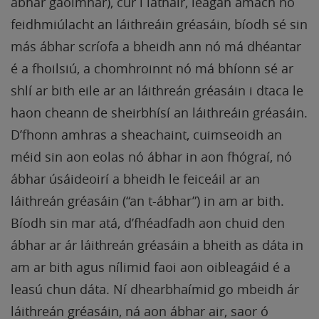
ábhar gaolmhar), cur i láthair, leagan amach nó
feidhmiúlacht an láithreáin gréasáin, bíodh sé sin
más ábhar scríofa a bheidh ann nó má dhéantar
é a fhoilsiú, a chomhroinnt nó má bhíonn sé ar
shlí ar bith eile ar an láithreán gréasáin i dtaca le
haon cheann de sheirbhísí an láithreáin gréasáin.
D’fhonn amhras a sheachaint, cuimseoidh an
méid sin aon eolas nó ábhar in aon fhógraí, nó
ábhar úsáideoirí a bheidh le feiceáil ar an
láithreán gréasáin (“an t-ábhar”) in am ar bith.
Bíodh sin mar atá, d’fhéadfadh aon chuid den
ábhar ar ár láithreán gréasáin a bheith as dáta in
am ar bith agus nílimid faoi aon oibleagáid é a
leasú chun dáta. Ní dhearbhaímid go mbeidh ár
láithreán gréasáin, ná aon ábhar air, saor ó