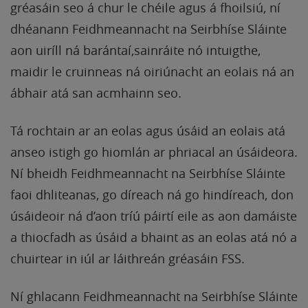
gréasáin seo á chur le chéile agus á fhoilsiú, ní
dhéanann Feidhmeannacht na Seirbhíse Sláinte
aon uiríll ná barántaí,sainráite nó intuigthe,
maidir le cruinneas ná oiriúnacht an eolais ná an
ábhair atá san acmhainn seo.
Tá rochtain ar an eolas agus úsáid an eolais atá
anseo istigh go hiomlán ar phriacal an úsáideora.
Ní bheidh Feidhmeannacht na Seirbhíse Sláinte
faoi dhliteanas, go díreach ná go hindíreach, don
úsáideoir ná d’aon tríú páirtí eile as aon damáiste
a thiocfadh as úsáid a bhaint as an eolas atá nó a
chuirtear in iúl ar láithreán gréasáin FSS.
Ní ghlacann Feidhmeannacht na Seirbhíse Sláinte