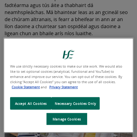
fadtéarma agus tús áite a thabhairt dá
neamhspleáchas. Má bhaintear leas as an gcineál seo
de chúram altranais, is fearr a bheifear in ann ar an
líon daoine a chuirtear san ospidéal agus daoine a
ligean chun an bhaile arís níos luaithe.
Leabhrán Gairme Altranais Sláinte Poiblí &
Pobail
We use strictly necessary cookies to make our site work. We would also
like to set optional cookies (analytical, functional and YouTube) to
enhance and improve our service. You can opt-out of these cookies. By
clicking “Accept All Cookies” you can agree to the use of all cookies.
Cookie Statement
and
Privacy Statement
Accept All Cookies
Necessary Cookies Only
Manage Cookies