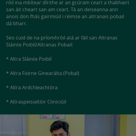
róil ina mbítear dírithe ar an gcúram ceart a thabhairt
san áit cheart san am ceart. Tá an-deiseanna ann
anois don fhás gairmiúil i réimse an altranais pobail
dá bharr.
Seo cuid de na príomhróil atá ar fáil san Altranas
Sláinte Poiblí/Altranas Pobail:
* Altra Sláinte Poiblí
* Altra Foirne Ginearálta (Pobal)
* Altra Ardchleachtóra
* Altraspeisialtóir Cliniciúil