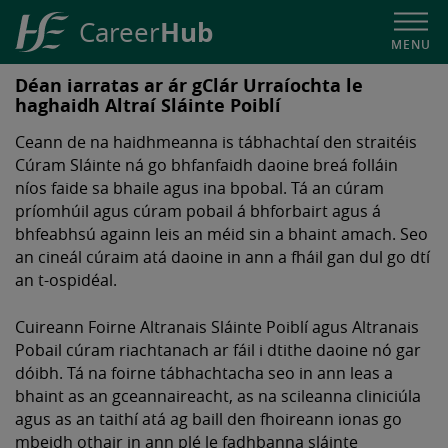
Hub
Career
MENU
HSE
Déan iarratas ar ár gClár Urraíochta le
Career
haghaidh Altraí Sláinte Poiblí
Hub
Ceann de na haidhmeanna is tábhachtaí den straitéis
Cúram Sláinte ná go bhfanfaidh daoine breá folláin
níos faide sa bhaile agus ina bpobal. Tá an cúram
príomhúil agus cúram pobail á bhforbairt agus á
bhfeabhsú againn leis an méid sin a bhaint amach. Seo
an cineál cúraim atá daoine in ann a fháil gan dul go dtí
an t-ospidéal.
Cuireann Foirne Altranais Sláinte Poiblí agus Altranais
Pobail cúram riachtanach ar fáil i dtithe daoine nó gar
dóibh. Tá na foirne tábhachtacha seo in ann leas a
bhaint as an gceannaireacht, as na scileanna cliniciúla
agus as an taithí atá ag baill den fhoireann ionas go
mbeidh othair in ann plé le fadhbanna sláinte