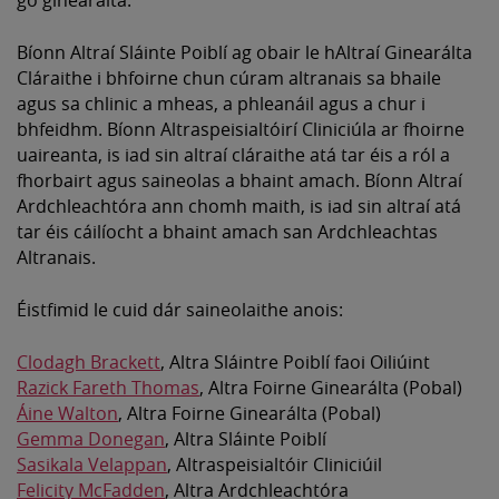
go ginearálta.
Bíonn Altraí Sláinte Poiblí ag obair le hAltraí Ginearálta
Cláraithe i bhfoirne chun cúram altranais sa bhaile
agus sa chlinic a mheas, a phleanáil agus a chur i
bhfeidhm. Bíonn Altraspeisialtóirí Cliniciúla ar fhoirne
uaireanta, is iad sin altraí cláraithe atá tar éis a ról a
fhorbairt agus saineolas a bhaint amach. Bíonn Altraí
Ardchleachtóra ann chomh maith, is iad sin altraí atá
tar éis cáilíocht a bhaint amach san Ardchleachtas
Altranais.
Éistfimid le cuid dár saineolaithe anois:
Clodagh Brackett
, Altra Sláintre Poiblí faoi Oiliúint
Razick Fareth Thomas
, Altra Foirne Ginearálta (Pobal)
Áine Walton
, Altra Foirne Ginearálta (Pobal)
Gemma Donegan
, Altra Sláinte Poiblí
Sasikala Velappan
, Altraspeisialtóir Cliniciúil
Felicity McFadden
, Altra Ardchleachtóra