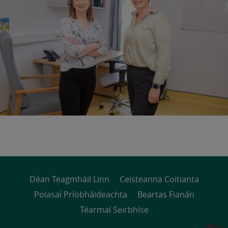
Déan Teagmháil Linn
Ceisteanna Coitianta
Polasaí Príobháideachta
Beartas Fianán
Téarmaí Seirbhíse