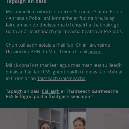
Tapaigh an deis
Más mian leat oibriú i bhfoirne Altranais Sláinte Poiblí
/ Altranais Pobail atá lonnaithe ar fud na tíre, bí ag
faire amach do dheiseanna trí chuairt a thabhairt go
rialta ar ár leathanach gairmeacha beatha ar FSS Jobs.
Chun tuilleadh eolais a fháil faoi Chlár Iarchéime
Urraíochta PHN do Mhic Léinn cliceáil
anseo
.
Má tá cónaí ort thar lear agus más mian leat tuilleadh
eolais a fháil faoi FSS, gheobhaidh tú eolas faoi chónaí
in Éirinn ar an
Tairseach Gairmeacha
.
Tapaigh an deis!
Cláraigh
ar Thairseach Gairmeacha
FSS le fógraí post a fháil gach seachtain!