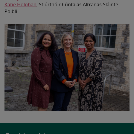
Katie Holohan
, Stiúrthóir Cúnta as Altranas Sláinte
Poiblí