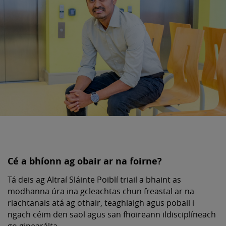
Cé a bhíonn ag obair ar na foirne?
Tá deis ag Altraí Sláinte Poiblí triail a bhaint as
modhanna úra ina gcleachtas chun freastal ar na
riachtanais atá ag othair, teaghlaigh agus pobail i
ngach céim den saol agus san fhoireann ildisciplíneach