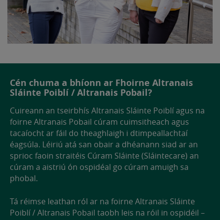
Cén chuma a bhíonn ar Fhoirne Altranais
Sláinte Poiblí / Altranais Pobail?
Cuireann an tseirbhís Altranais Sláinte Poiblí agus na
foirne Altranais Pobail cúram cuimsitheach agus
tacaíocht ar fáil do theaghlaigh i dtimpeallachtaí
éagsúla. Léiriú atá san obair a dhéanann siad ar an
sprioc faoin straitéis Cúram Sláinte (Sláintecare) an
cúram a aistriú ón ospidéal go cúram amuigh sa
phobal.
Tá réimse leathan ról ar na foirne Altranais Sláinte
Poiblí / Altranais Pobail taobh leis na róil in ospidéil –