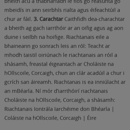
bheith acu a thabharfadh le fios go réasúnta go
mbeidís in ann seirbhís rialta agus éifeachtúil a
chur ar fáil.
3. Carachtar
Caithfidh dea-charachtar
a bheith ag gach iarrthóir ar an oifig agus ag aon
duine i seilbh na hoifige. Riachtanais eile a
bhaineann go sonrach leis an ról: Teacht ar
mhodh taistil oiriúnach le riachtanais an róil a
shásamh, freastal éigeantach ar Choláiste na
hOllscoile, Corcaigh, chun an clár acadúil a chur i
gcrích san áireamh. Riachtanas is ea inniúlacht ar
an mBéarla. Ní mór d’iarrthóirí riachtanais
Choláiste na hOllscoile, Corcaigh, a shásamh:
Riachtanais Iontrála Iarchéime don Bhéarla |
Coláiste na hOllscoile, Corcaigh | Éire