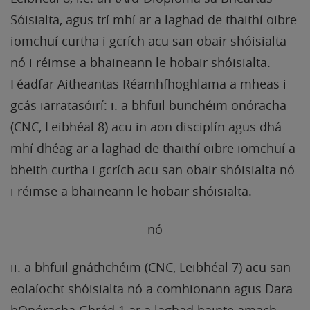
Sóisialta, agus trí mhí ar a laghad de thaithí oibre
iomchuí curtha i gcrích acu san obair shóisialta
nó i réimse a bhaineann le hobair shóisialta.
Féadfar Aitheantas Réamhfhoghlama a mheas i
gcás iarratasóirí: i. a bhfuil bunchéim onóracha
(CNC, Leibhéal 8) acu in aon disciplín agus dhá
mhí dhéag ar a laghad de thaithí oibre iomchuí a
bheith curtha i gcrích acu san obair shóisialta nó
i réimse a bhaineann le hobair shóisialta.
nó
ii. a bhfuil gnáthchéim (CNC, Leibhéal 7) acu san
eolaíocht shóisialta nó a comhionann agus Dara