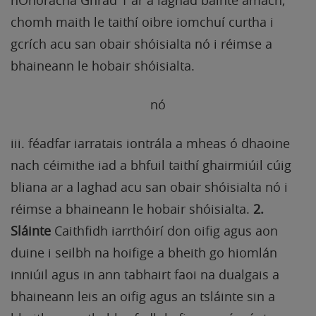
hOnóracha Ghrád 1 ar a laghad bainte amach,
chomh maith le taithí oibre iomchuí curtha i
gcrích acu san obair shóisialta nó i réimse a
bhaineann le hobair shóisialta.
nó
iii. féadfar iarratais iontrála a mheas ó dhaoine
nach céimithe iad a bhfuil taithí ghairmiúil cúig
bliana ar a laghad acu san obair shóisialta nó i
réimse a bhaineann le hobair shóisialta.
2.
Sláinte
Caithfidh iarrthóirí don oifig agus aon
duine i seilbh na hoifige a bheith go hiomlán
inniúil agus in ann tabhairt faoi na dualgais a
bhaineann leis an oifig agus an tsláinte sin a